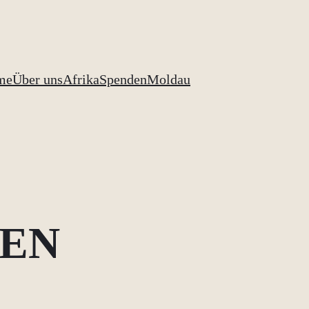
me
Über uns
Afrika
Spenden
Moldau
DEN